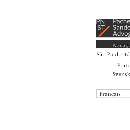
Additional
Passer
au
menu
contenu
principal
São Paulo: +5
Port
Svensk
Français