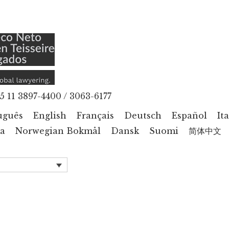
5 11 3897-4400 / 3063-6177
uguês
English
Français
Deutsch
Español
It
a
Norwegian Bokmål
Dansk
Suomi
简体中文