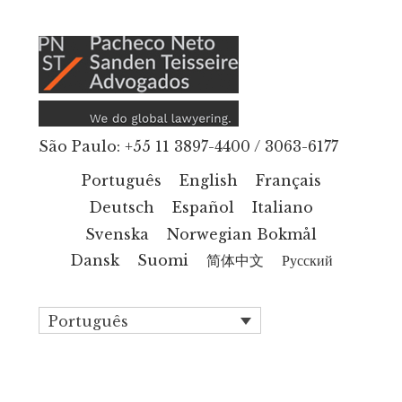
Additional
Skip
to
menu
main
content
São Paulo: +55 11 3897-4400 / 3063-6177
Português
English
Français
Deutsch
Español
Italiano
Svenska
Norwegian Bokmål
Dansk
Suomi
简体中文
Русский
Português