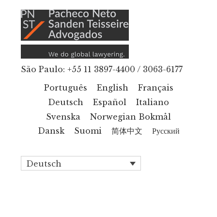
Additional
Zum
Inhalt
menu
springen
São Paulo: +55 11 3897-4400 / 3063-6177
Português
English
Français
Deutsch
Español
Italiano
Svenska
Norwegian Bokmål
Dansk
Suomi
简体中文
Русский
Deutsch