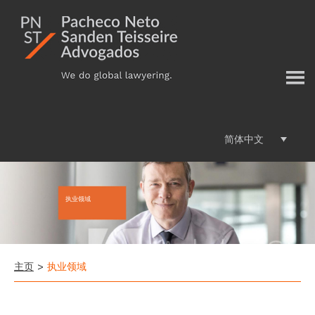
Additional
跳
过
menu
前
往
主
要
内
容
简体中文
执业领域
主页
>
执业领域