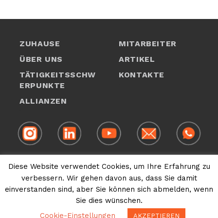
ZUHAUSE
MITARBEITER
ÜBER UNS
ARTIKEL
TÄTIGKEITSSCHW
KONTAKTE
ERPUNKTE
1
ALLIANZEN
1
+55 (11)
3897-4400
/
3063-6177
Diese Website verwendet Cookies, um Ihre Erfahrung zu
1
verbessern. Wir gehen davon aus, dass Sie damit
Copyright © 2012-2026 - Pacheco Neto Sanden
einverstanden sind, aber Sie können sich abmelden, wenn
Teisseire Law Firm -
Privacy Policy
Sie dies wünschen.
Cookie-Einstellungen
AKZEPTIEREN