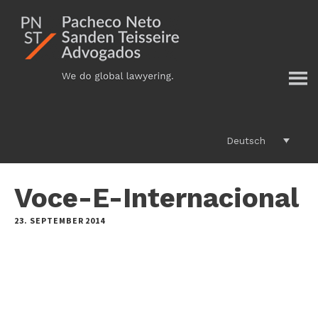
Additional
Zum
Inhalt
menu
springen
Deutsch
Voce-E-Internacional
23. SEPTEMBER 2014
by