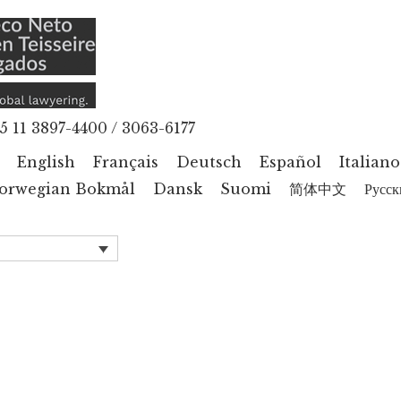
5 11 3897-4400 / 3063-6177
English
Français
Deutsch
Español
Italiano
orwegian Bokmål
Dansk
Suomi
简体中文
Русск