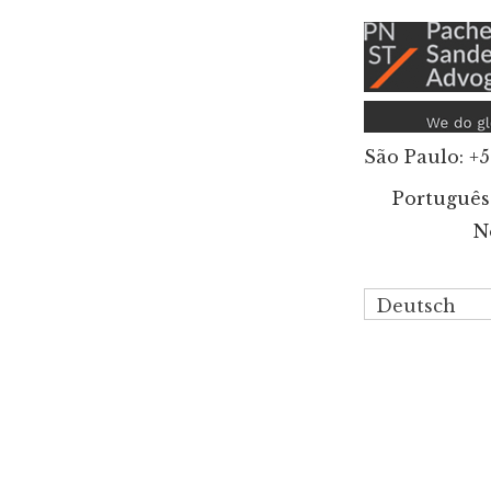
Additional
Zum
Inhalt
menu
springen
São Paulo: +5
Português
N
Deutsch