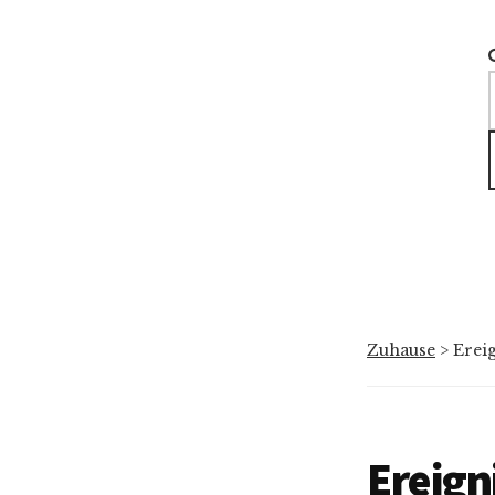
Zuhause
>
Erei
Ereign