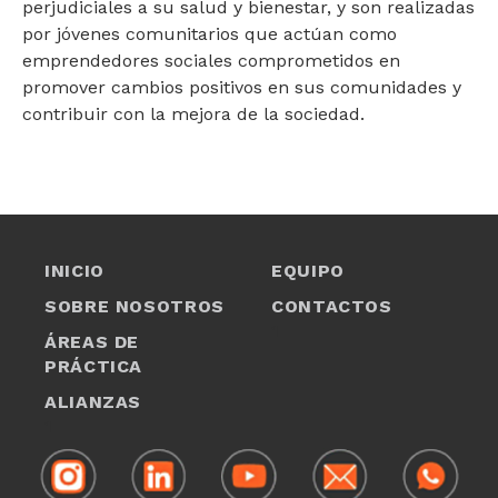
perjudiciales a su salud y bienestar, y son realizadas
por jóvenes comunitarios que actúan como
emprendedores sociales comprometidos en
promover cambios positivos en sus comunidades y
contribuir con la mejora de la sociedad.
INICIO
EQUIPO
SOBRE NOSOTROS
CONTACTOS
1
ÁREAS DE
PRÁCTICA
ALIANZAS
1