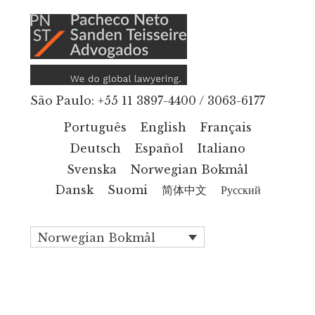
Additional
Hopp
til
menu
hovedinnhold
São Paulo: +55 11 3897-4400 / 3063-6177
Português
English
Français
Deutsch
Español
Italiano
Svenska
Norwegian Bokmål
Dansk
Suomi
简体中文
Русский
Norwegian Bokmål