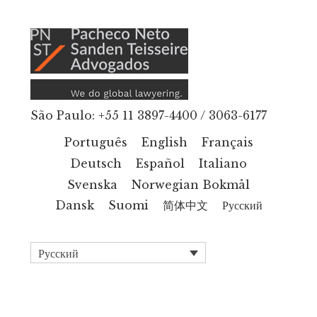
Additional
Skip
to
menu
main
content
São Paulo: +55 11 3897-4400 / 3063-6177
Português
English
Français
Deutsch
Español
Italiano
Svenska
Norwegian Bokmål
Dansk
Suomi
简体中文
Русский
Русский