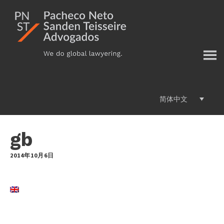
Additional
跳
过
menu
前
往
主
要
内
容
简体中文
gb
2014年10月6日
by