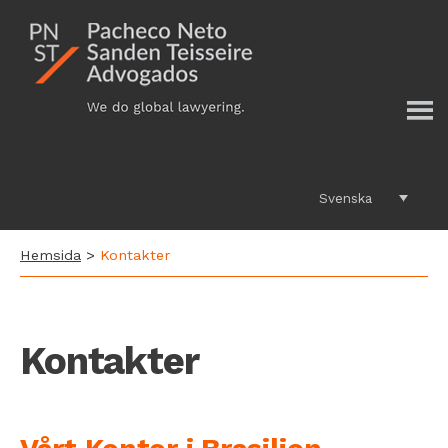
Additional
Hoppa
till
menu
huvudinnehåll
Svenska
Hemsida
>
Kontakter
Kontakter