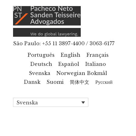
Additional
Hoppa
till
menu
huvudinnehåll
São Paulo: +55 11 3897-4400 / 3063-6177
Português
English
Français
Deutsch
Español
Italiano
Svenska
Norwegian Bokmål
Dansk
Suomi
简体中文
Русский
Svenska