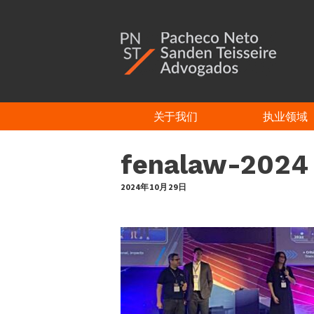
Additional
跳
过
menu
前
往
主
要
内
容
关于我们
执业领域
fenalaw-2024
2024年10月29日
by