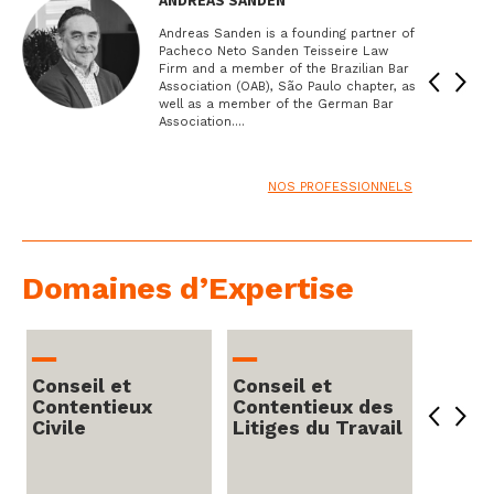
ng
Andreas Sanden is a founding partner of
Pacheco Neto Sanden Teisseire Law
Firm and a member of the Brazilian Bar
Association (OAB), São Paulo chapter, as
ate
well as a member of the German Bar
Association....
NOS PROFESSIONNELS
Domaines d’Expertise
‒
‒
‒
Conseil et
Conseil et
Consei
Contentieux
Contentieux des
Conte
Civile
Litiges du Travail
Fiscal