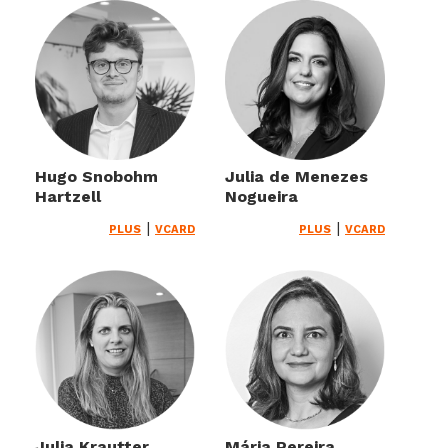
Hugo Snobohm
Julia de Menezes
Hartzell
Nogueira
|
|
PLUS
VCARD
PLUS
VCARD
Julia Krautter
Mária Pereira