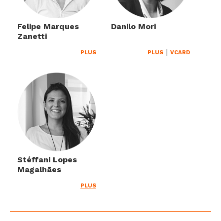
Felipe Marques
Danilo Mori
Zanetti
|
PLUS
PLUS
VCARD
Stéffani Lopes
Magalhães
PLUS