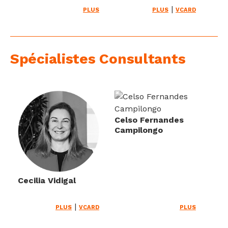
|
PLUS
PLUS
VCARD
Spécialistes Consultants
Celso Fernandes
Campilongo
Cecilia Vidigal
|
PLUS
VCARD
PLUS