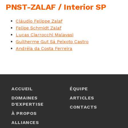
PNST-ZALAF / Interior SP
Cláudio Felippe Zalaf
Felipe Schmidt Zalaf
Lucas Ciarrocchi Malavasi
Guilherme Gut Sá Peixoto Castro
Andréia da Costa Ferreira
ACCUEIL
ÉQUIPE
DOMAINES
ARTICLES
D’EXPERTISE
CONTACTS
À PROPOS
1
ALLIANCES