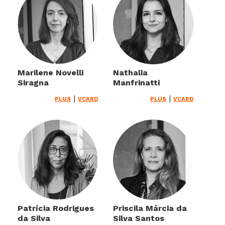
Marilene Novelli
Nathalia
Siragna
Manfrinatti
|
|
PLUS
VCARD
PLUS
VCARD
Patrícia Rodrigues
Priscila Márcia da
da Silva
Silva Santos