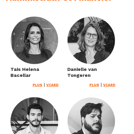
Tais Helena
Danielle van
Bacellar
Tongeren
|
|
PLUS
VCARD
PLUS
VCARD