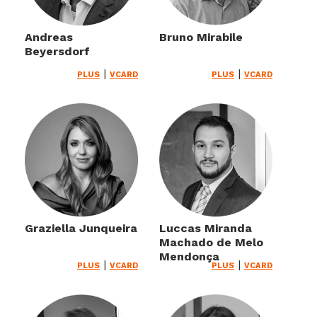
Andreas
Bruno Mirabile
Beyersdorf
|
|
PLUS
VCARD
PLUS
VCARD
Graziella Junqueira
Luccas Miranda
Machado de Melo
Mendonça
|
|
PLUS
VCARD
PLUS
VCARD