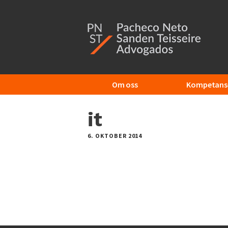
Additional
Hopp
til
menu
hovedinnhold
Om oss
Kompetans
it
6. OKTOBER 2014
by