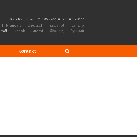
São Paulo: +55 11 3897-4400 / 3063-6177
Français
Deutsch
Español
Italiano
kmål
Dansk
Suomi
简体中文
Русский
Kontakt