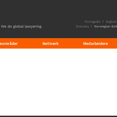
Português
English
Svenska
Norwegian Bo
eområder
Nettverk
Medarbeidere