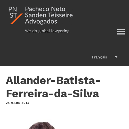
Additional
Passer
au
menu
contenu
principal
Français
Allander-Batista-
Ferreira-da-Silva
25 MARS 2015
by