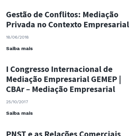
e
os
Gestão de Conflitos: Mediação
Impactos
Privada no Contexto Empresarial
nas
Empresas
fora
18/06/2018
da
Gestão
Saiba mais
União
de
Europeia
Conflitos:
I Congresso Internacional de
Mediação
Mediação Empresarial GEMEP |
Privada
no
CBAr – Mediação Empresarial
Contexto
Empresarial
25/10/2017
I
Saiba mais
Congresso
Internacional
PNST e as Relações Comerciais
de