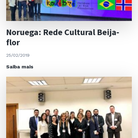
Ordem
Real
da
Estrela
Noruega: Rede Cultural Beija-
Polar
pelo
flor
Rei
e
25/02/2019
Rainha
Noruega:
Saiba mais
da
Rede
Suécia
Cultural
Beija-
flor