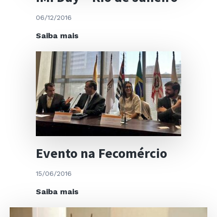
Movimentos
06/12/2016
da
União
IMI
Saiba mais
Europeia
Day
e
–
Reformas
Rio
Governamentais”
de
Janeiro
Evento na Fecomércio
15/06/2016
Evento
Saiba mais
na
Fecomércio