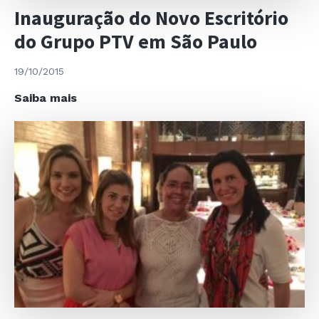
Inauguração do Novo Escritório
do Grupo PTV em São Paulo
19/10/2015
Inauguração
Saiba mais
do
Novo
Escritório
do
Grupo
PTV
em
São
Paulo