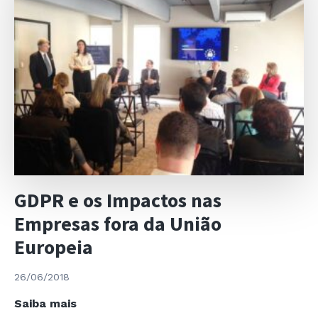
Privada
no
Contexto
Empresarial
GDPR e os Impactos nas
Empresas fora da União
Europeia
26/06/2018
GDPR
Saiba mais