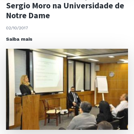
Sergio Moro na Universidade de
Notre Dame
02/10/2017
Cerimônia
Saiba mais
de
Premiação
do
Juiz
Sergio
Moro
na
Universidade
de
Notre
Dame