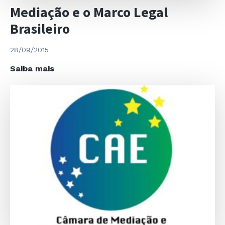
Mediação e o Marco Legal
Brasileiro
28/09/2015
Mediação
Saiba mais
e
o
Marco
Legal
Brasileiro