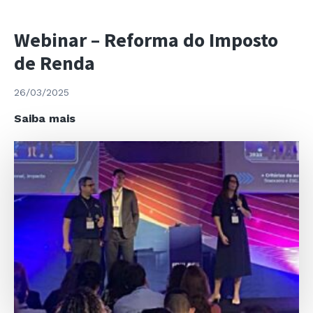
inevitável ?
Webinar – Reforma do Imposto
de Renda
26/03/2025
Webinar
Saiba mais
–
Reforma
do
Imposto
de
Renda