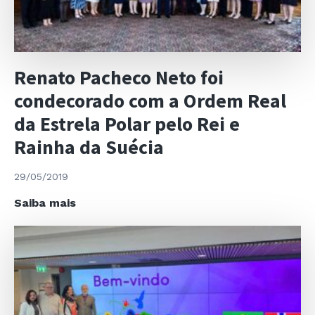
e
Câmara
de
Comércio
Renato Pacheco Neto foi
Internacional
da
condecorado com a Ordem Real
China
da Estrela Polar pelo Rei e
(CCIOC)
Rainha da Suécia
29/05/2019
Renato
Saiba mais
Pacheco
Neto
foi
condecorado
com
a