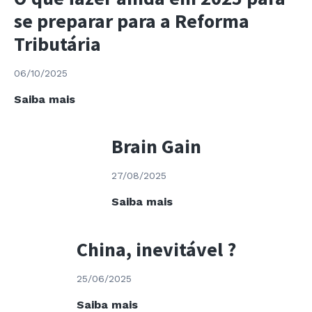
–
se preparar para a Reforma
Bioeconomia
e
Tributária
Transição
Verde
06/10/2025
O
Saiba mais
que
fazer
Brain Gain
ainda
em
27/08/2025
2025
para
Brain
Saiba mais
se
Gain
preparar
China, inevitável ?
para
a
25/06/2025
Reforma
Tributária
China,
Saiba mais