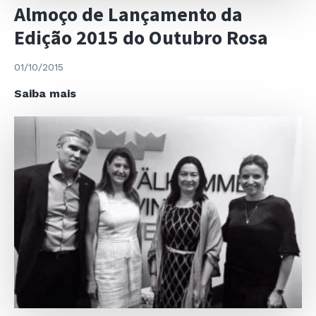
Almoço de Lançamento da
Edição 2015 do Outubro Rosa
01/10/2015
Almoço
Saiba mais
de
Lançamento
da
Edição
2015
do
Outubro
Rosa