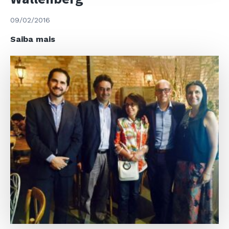
09/02/2016
Concerto
Saiba mais
Organizado
por
Peder
Wallenberg