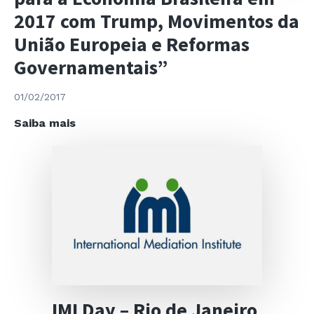
2017 com Trump, Movimentos da
União Europeia e Reformas
Governamentais”
01/02/2017
Café
Saiba mais
da
Manhã
“Perspectivas
para
a
Economia
Brasileira
em
2017
com
IMI Day – Rio de Janeiro
Trump,