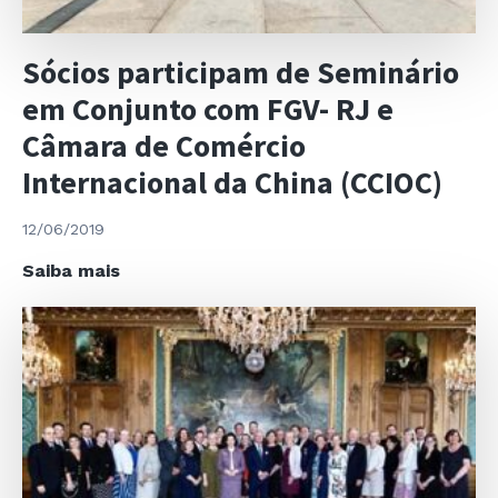
Sócios participam de Seminário
em Conjunto com FGV- RJ e
Câmara de Comércio
Internacional da China (CCIOC)
12/06/2019
Sócios
Saiba mais
participam
de
Seminário
em
Conjunto
com
FGV-
RJ