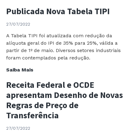
14.735/2022
Publicada Nova Tabela TIPI
é
publicada
27/07/2022
possibilitando
a
A Tabela TIPI foi atualizada com redução da
Transação
alíquota geral do IPI de 35% para 25%, válida a
Tributária
partir de 1º de maio. Diversos setores industriais
de
foram contemplados pela redução.
qualquer
Publicada
Saiba Mais
Dívida
Nova
Receita Federal e OCDE
Tabela
TIPI
apresentam Desenho de Novas
Regras de Preço de
Transferência
27/07/2022