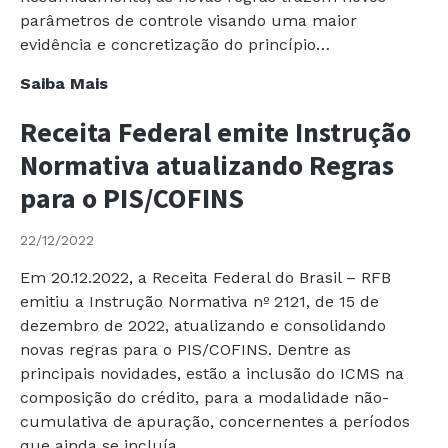
logo
parâmetros de controle visando uma maior
depois
evidência e concretização do princípio…
União
Saiba Mais
Federal
Receita Federal emite Instrução
publica
Medida
Normativa atualizando Regras
Provisória
para o PIS/COFINS
com
Novas
22/12/2022
Regras
de
Em 20.12.2022, a Receita Federal do Brasil – RFB
Preço
emitiu a Instrução Normativa nº 2121, de 15 de
de
dezembro de 2022, atualizando e consolidando
Transferência
novas regras para o PIS/COFINS. Dentre as
principais novidades, estão a inclusão do ICMS na
composição do crédito, para a modalidade não-
cumulativa de apuração, concernentes a períodos
que ainda se incluía…