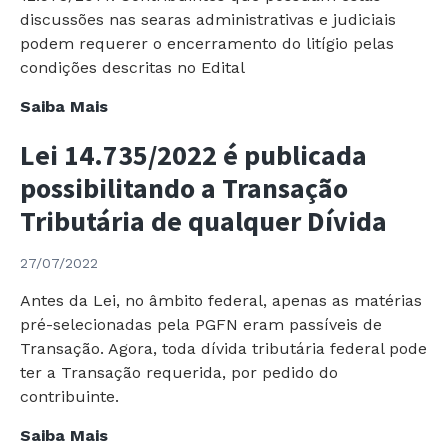
de
discussões nas searas administrativas e judiciais
Transporte
podem requerer o encerramento do litígio pelas
Coletivo
condições descritas no Edital
e
Telecomunicações,
Publicado
Saiba Mais
definindo
Edital
Lei 14.735/2022 é publicada
que
PGFN
são
nº
possibilitando a Transação
Mercadorias
9/22
Tributária de qualquer Dívida
e
para
Serviços
autorizar
27/07/2022
Essenciais.
Transação
Tributária
Antes da Lei, no âmbito federal, apenas as matérias
de
pré-selecionadas pela PGFN eram passíveis de
Dívidas
Transação. Agora, toda dívida tributária federal pode
Relativas
ter a Transação requerida, por pedido do
a
contribuinte.
Ágio
Lei
Saiba Mais