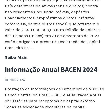
Todas as pessoas físicas e jurídicas residentes no
Vitórias
País detentores de ativos (bens e direitos) contra
não residentes (incluindo imóveis, depósitos,
financiamentos, empréstimos diretos, créditos
comerciais, dentre outros ativos) que totalizem o
valor de US$ 1.000.000,00 (um milhão de dólares
dos Estados Unidos) em 31 de dezembro de 2023
estão obrigadas a prestar a Declaração de Capital
Brasileiro no…
Declaração
Saiba Mais
de
Informação Anual BACEN 2024
Capital
Brasileiro
06/03/2024
no
Exterior
Prestação de Informações de Dezembro de 2023 ao
2024
Banco Central do Brasil – DEF e Atualização Anual
–
obrigatórias para receptoras de capital externo
Ano-
Todas as sociedades receptoras de capital
Base