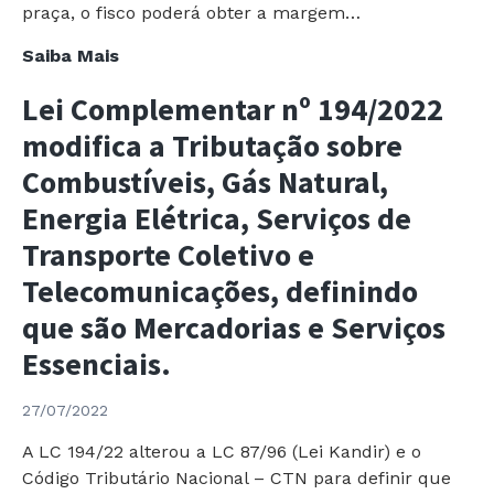
praça, o fisco poderá obter a margem…
Lei
Saiba Mais
14.395/2022
Lei Complementar nº 194/2022
define
o
modifica a Tributação sobre
Conceito
Combustíveis, Gás Natural,
de
Energia Elétrica, Serviços de
“Praça”
para
Transporte Coletivo e
Fins
Telecomunicações, definindo
de
que são Mercadorias e Serviços
IPI
e
Essenciais.
Definição
de
27/07/2022
Valor
A LC 194/22 alterou a LC 87/96 (Lei Kandir) e o
Mínimo
Código Tributário Nacional – CTN para definir que
Tributável