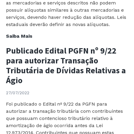
as mercadorias e serviços descritos não podem
possuir alíquotas similares à outras mercadorias e
serviços, devendo haver redução das alíquotas. Leis
estaduais deverão definir as novas alíquotas.
Lei
Saiba Mais
Complementar
Publicado Edital PGFN nº 9/22
nº
194/2022
para autorizar Transação
modifica
Tributária de Dívidas Relativas a
a
Ágio
Tributação
sobre
27/07/2022
Combustíveis,
Gás
Foi publicado o Edital nº 9/22 da PGFN para
Natural,
autorizar a transação tributária com contribuintes
Energia
que possuam contencioso tributário relativo à
Elétrica,
amortização de ágio ocorrida antes da Lei
Serviços
12.973/2014. Contribuintes que possuam estas