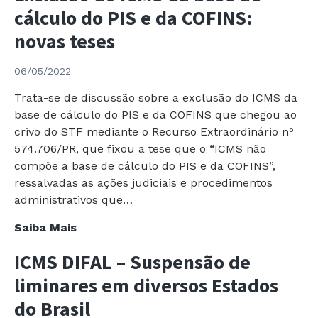
cálculo do PIS e da COFINS:
novas teses
06/05/2022
Trata-se de discussão sobre a exclusão do ICMS da
base de cálculo do PIS e da COFINS que chegou ao
crivo do STF mediante o Recurso Extraordinário nº
574.706/PR, que fixou a tese que o “ICMS não
compõe a base de cálculo do PIS e da COFINS”,
ressalvadas as ações judiciais e procedimentos
administrativos que…
Exclusão
Saiba Mais
do
ICMS DIFAL – Suspensão de
ICMS
da
liminares em diversos Estados
base
do Brasil
de