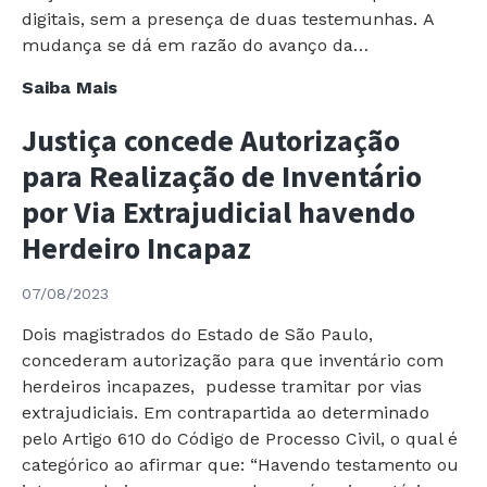
digitais, sem a presença de duas testemunhas. A
mudança se dá em razão do avanço da…
Alteração
Saiba Mais
no
Justiça concede Autorização
Código
de
para Realização de Inventário
Processo
por Via Extrajudicial havendo
Civil
Herdeiro Incapaz
torna
Válida
07/08/2023
Assinatura
Digital
Dois magistrados do Estado de São Paulo,
e
concederam autorização para que inventário com
afasta
herdeiros incapazes, pudesse tramitar por vias
Necessidade
extrajudiciais. Em contrapartida ao determinado
de
pelo Artigo 610 do Código de Processo Civil, o qual é
Presença
categórico ao afirmar que: “Havendo testamento ou
de