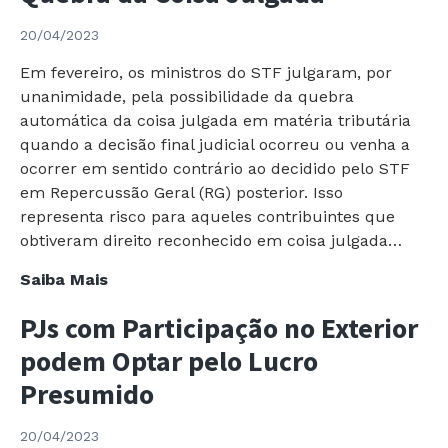
STF
julga
20/04/2023
pela
Em fevereiro, os ministros do STF julgaram, por
Manutenção
unanimidade, pela possibilidade da quebra
dos
automática da coisa julgada em matéria tributária
Créditos
quando a decisão final judicial ocorreu ou venha a
de
ocorrer em sentido contrário ao decidido pelo STF
ICMS
em Repercussão Geral (RG) posterior. Isso
provenientes
representa risco para aqueles contribuintes que
de
obtiveram direito reconhecido em coisa julgada…
Remessa
de
STF
Saiba Mais
Mercadorias
Decide
entre
PJs com Participação no Exterior
pela
Estabelecimentos
Possibilidade
podem Optar pelo Lucro
do
da
Presumido
mesmo
Quebra
Contribuinte
da
20/04/2023
Coisa