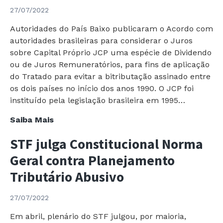
Preço
27/07/2022
de
Transferência
Autoridades do País Baixo publicaram o Acordo com
autoridades brasileiras para considerar o Juros
sobre Capital Próprio JCP uma espécie de Dividendo
ou de Juros Remuneratórios, para fins de aplicação
do Tratado para evitar a bitributação assinado entre
os dois países no início dos anos 1990. O JCP foi
instituído pela legislação brasileira em 1995…
Autoridades
Saiba Mais
do
STF julga Constitucional Norma
Brasil
e
Geral contra Planejamento
da
Tributário Abusivo
Holanda
chegam
27/07/2022
a
Acordo
Em abril, plenário do STF julgou, por maioria,