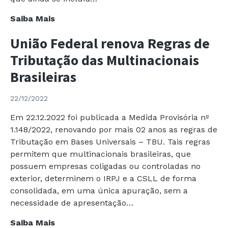
Receita
Saiba Mais
Federal
União Federal renova Regras de
emite
Instrução
Tributação das Multinacionais
Normativa
Brasileiras
atualizando
Regras
22/12/2022
para
o
Em 22.12.2022 foi publicada a Medida Provisória nº
PIS/COFINS
1.148/2022, renovando por mais 02 anos as regras de
Tributação em Bases Universais – TBU. Tais regras
permitem que multinacionais brasileiras, que
possuem empresas coligadas ou controladas no
exterior, determinem o IRPJ e a CSLL de forma
consolidada, em uma única apuração, sem a
necessidade de apresentação…
União
Saiba Mais