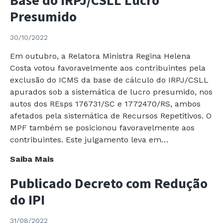
com
Presumido
Noruega
e
30/10/2022
Reino
Unido
Em outubro, a Relatora Ministra Regina Helena
para
Costa votou favoravelmente aos contribuintes pela
evitar
exclusão do ICMS da base de cálculo do IRPJ/CSLL
a
apurados sob a sistemática de lucro presumido, nos
Bi-
autos dos REsps 176731/SC e 1772470/RS, ambos
tributação
afetados pela sistemática de Recursos Repetitivos. O
MPF também se posicionou favoravelmente aos
contribuintes. Este julgamento leva em…
STJ
Saiba Mais
Julga
Publicado Decreto com Redução
Exclusão
do
do IPI
ICMS
da
31/08/2022