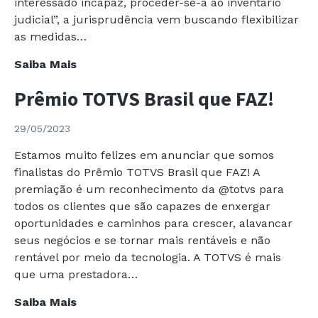
interessado incapaz, proceder-se-á ao inventário
Testemunhas
judicial”, a jurisprudência vem buscando flexibilizar
as medidas…
Justiça
Saiba Mais
concede
Prêmio TOTVS Brasil que FAZ!
Autorização
para
29/05/2023
Realização
de
Estamos muito felizes em anunciar que somos
Inventário
finalistas do Prêmio TOTVS Brasil que FAZ! A
por
premiação é um reconhecimento da @totvs para
Via
todos os clientes que são capazes de enxergar
Extrajudicial
oportunidades e caminhos para crescer, alavancar
havendo
seus negócios e se tornar mais rentáveis e não
Herdeiro
rentável por meio da tecnologia. A TOTVS é mais
Incapaz
que uma prestadora…
Prêmio
Saiba Mais