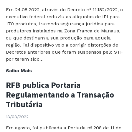
Base
Em 24.08.2022, através do Decreto nº 11.182/2022, o
do
executivo federal reduziu as alíquotas de IPI para
IRPJ/CSLL
170 produtos, trazendo segurança jurídica para
Lucro
produtores instalados na Zona Franca de Manaus,
Presumido
ou que destinam a sua produção para aquela
região. Tal dispositivo veio a corrigir distorções de
Decretos anteriores que foram suspensos pelo STF
por terem sido…
Publicado
Saiba Mais
Decreto
RFB publica Portaria
com
Redução
Regulamentando a Transação
do
Tributária
IPI
18/08/2022
Em agosto, foi publicada a Portaria nº 208 de 11 de