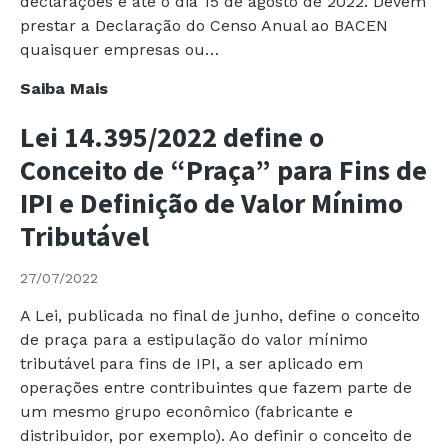
declarações é até o dia 15 de agosto de 2022. Devem
prestar a Declaração do Censo Anual ao BACEN
quaisquer empresas ou…
Censo
Saiba Mais
Anual
Lei 14.395/2022 define o
de
Capital
Conceito de “Praça” para Fins de
Estrangeiro
IPI e Definição de Valor Mínimo
2022
Tributável
27/07/2022
A Lei, publicada no final de junho, define o conceito
de praça para a estipulação do valor mínimo
tributável para fins de IPI, a ser aplicado em
operações entre contribuintes que fazem parte de
um mesmo grupo econômico (fabricante e
distribuidor, por exemplo). Ao definir o conceito de