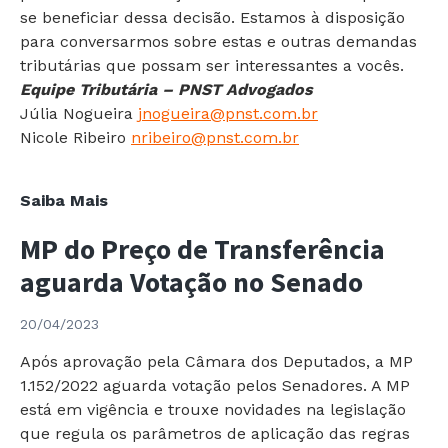
se beneficiar dessa decisão. Estamos à disposição
para conversarmos sobre estas e outras demandas
tributárias que possam ser interessantes a vocês.
Equipe Tributária – PNST Advogados
Júlia Nogueira
jnogueira@pnst.com.br
Nicole Ribeiro
nribeiro@pnst.com.br
STF
Saiba Mais
Derruba
MP do Preço de Transferência
Multa
de
aguarda Votação no Senado
50%
sobre
20/04/2023
Compensação
Após aprovação pela Câmara dos Deputados, a MP
Não
1.152/2022 aguarda votação pelos Senadores. A MP
Homologada
está em vigência e trouxe novidades na legislação
que regula os parâmetros de aplicação das regras