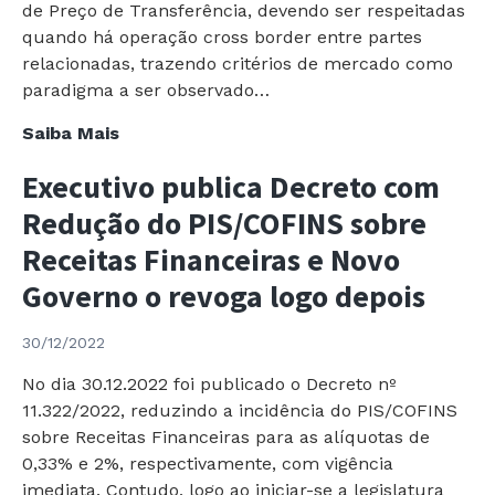
de Preço de Transferência, devendo ser respeitadas
quando há operação cross border entre partes
relacionadas, trazendo critérios de mercado como
paradigma a ser observado…
MP
Saiba Mais
do
Executivo publica Decreto com
Preço
de
Redução do PIS/COFINS sobre
Transferência
Receitas Financeiras e Novo
aguarda
Governo o revoga logo depois
Votação
no
30/12/2022
Senado
No dia 30.12.2022 foi publicado o Decreto nº
11.322/2022, reduzindo a incidência do PIS/COFINS
sobre Receitas Financeiras para as alíquotas de
0,33% e 2%, respectivamente, com vigência
imediata. Contudo, logo ao iniciar-se a legislatura