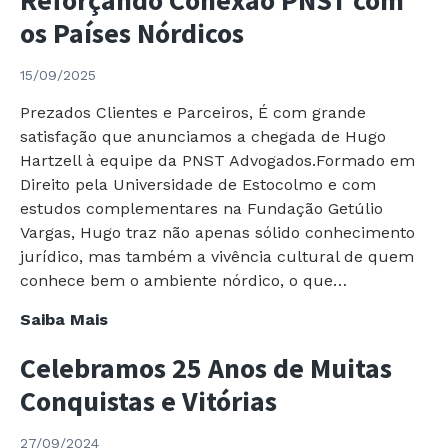
os Países Nórdicos
15/09/2025
Prezados Clientes e Parceiros, É com grande
satisfação que anunciamos a chegada de Hugo
Hartzell à equipe da PNST Advogados.Formado em
Direito pela Universidade de Estocolmo e com
estudos complementares na Fundação Getúlio
Vargas, Hugo traz não apenas sólido conhecimento
jurídico, mas também a vivência cultural de quem
conhece bem o ambiente nórdico, o que…
Reforçando
Saiba Mais
Conexão
Celebramos 25 Anos de Muitas
PNST
com
Conquistas e Vitórias
os
Países
27/09/2024