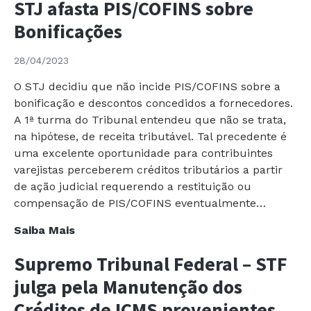
Capacidade
STJ afasta PIS/COFINS sobre
de
Bonificações
Pagamento
–
28/04/2023
Prazo
até
O STJ decidiu que não incide PIS/COFINS sobre a
31.05.23
bonificação e descontos concedidos a fornecedores.
A 1ª turma do Tribunal entendeu que não se trata,
na hipótese, de receita tributável. Tal precedente é
uma excelente oportunidade para contribuintes
varejistas perceberem créditos tributários a partir
de ação judicial requerendo a restituição ou
compensação de PIS/COFINS eventualmente…
Superior
Saiba Mais
Tribunal
Supremo Tribunal Federal – STF
de
Justiça
julga pela Manutenção dos
–
Créditos de ICMS provenientes