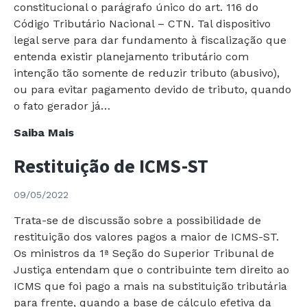
sobre
constitucional o parágrafo único do art. 116 do
o
Código Tributário Nacional – CTN. Tal dispositivo
Tratamento
legal serve para dar fundamento à fiscalização que
Tributário
entenda existir planejamento tributário com
do
intenção tão somente de reduzir tributo (abusivo),
JCP
ou para evitar pagamento devido de tributo, quando
e
o fato gerador já…
sua
STF
Saiba Mais
Aplicabilidade
julga
no
Restituição de ICMS-ST
Constitucional
Tratado
Norma
para
09/05/2022
Geral
evitar
contra
a
Trata-se de discussão sobre a possibilidade de
Planejamento
Bitributação
restituição dos valores pagos a maior de ICMS-ST.
Tributário
entre
Os ministros da 1ª Seção do Superior Tribunal de
Abusivo
ambos
Justiça entendam que o contribuinte tem direito ao
os
ICMS que foi pago a mais na substituição tributária
Países
para frente, quando a base de cálculo efetiva da