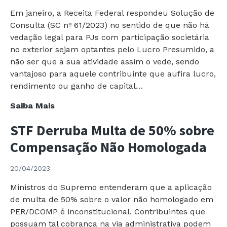
Julgada
Em janeiro, a Receita Federal respondeu Solução de
Consulta (SC nº 61/2023) no sentido de que não há
vedação legal para PJs com participação societária
no exterior sejam optantes pelo Lucro Presumido, a
não ser que a sua atividade assim o vede, sendo
vantajoso para aquele contribuinte que aufira lucro,
rendimento ou ganho de capital…
PJs
Saiba Mais
com
STF Derruba Multa de 50% sobre
Participação
no
Compensação Não Homologada
Exterior
podem
20/04/2023
Optar
Ministros do Supremo entenderam que a aplicação
pelo
de multa de 50% sobre o valor não homologado em
Lucro
PER/DCOMP é inconstitucional. Contribuintes que
Presumido
possuam tal cobrança na via administrativa podem