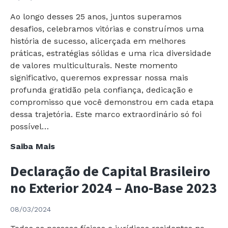
Nórdicos
Ao longo desses 25 anos, juntos superamos
desafios, celebramos vitórias e construímos uma
história de sucesso, alicerçada em melhores
práticas, estratégias sólidas e uma rica diversidade
de valores multiculturais. Neste momento
significativo, queremos expressar nossa mais
profunda gratidão pela confiança, dedicação e
compromisso que você demonstrou em cada etapa
dessa trajetória. Este marco extraordinário só foi
possível…
Celebramos
Saiba Mais
25
Declaração de Capital Brasileiro
Anos
de
no Exterior 2024 – Ano-Base 2023
Muitas
Conquistas
08/03/2024
e