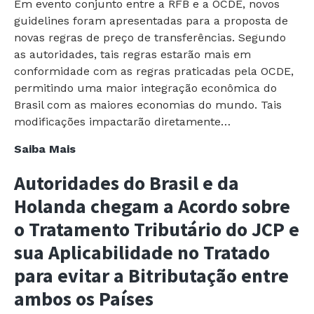
Em evento conjunto entre a RFB e a OCDE, novos
guidelines foram apresentadas para a proposta de
novas regras de preço de transferências. Segundo
as autoridades, tais regras estarão mais em
conformidade com as regras praticadas pela OCDE,
permitindo uma maior integração econômica do
Brasil com as maiores economias do mundo. Tais
modificações impactarão diretamente…
Receita
Saiba Mais
Federal
Autoridades do Brasil e da
e
OCDE
Holanda chegam a Acordo sobre
apresentam
o Tratamento Tributário do JCP e
Desenho
sua Aplicabilidade no Tratado
de
Novas
para evitar a Bitributação entre
Regras
ambos os Países
de