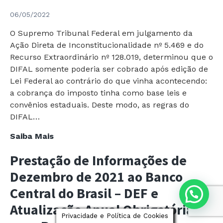
cálculo
06/05/2022
do
PIS
O Supremo Tribunal Federal em julgamento da
e
Ação Direta de Inconstitucionalidade nº 5.469 e do
da
Recurso Extraordinário nº 128.019, determinou que o
COFINS:
DIFAL somente poderia ser cobrado após edição de
novas
Lei Federal ao contrário do que vinha acontecendo:
teses
a cobrança do imposto tinha como base leis e
convênios estaduais. Deste modo, as regras do
DIFAL…
ICMS
Saiba Mais
DIFAL
Prestação de Informações de
–
Suspensão
Dezembro de 2021 ao Banco
de
Central do Brasil – DEF e
liminares
Atualização Anual Obrigatórias
em
Privacidade e Política de Cookies
diversos