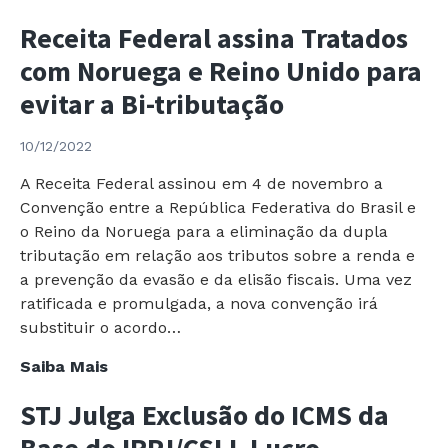
Federal
Receita Federal assina Tratados
renova
Regras
com Noruega e Reino Unido para
de
evitar a Bi-tributação
Tributação
das
10/12/2022
Multinacionais
Brasileiras
A Receita Federal assinou em 4 de novembro a
Convenção entre a República Federativa do Brasil e
o Reino da Noruega para a eliminação da dupla
tributação em relação aos tributos sobre a renda e
a prevenção da evasão e da elisão fiscais. Uma vez
ratificada e promulgada, a nova convenção irá
substituir o acordo…
Receita
Saiba Mais
Federal
STJ Julga Exclusão do ICMS da
assina
Tratados
Base do IRPJ/CSLL Lucro