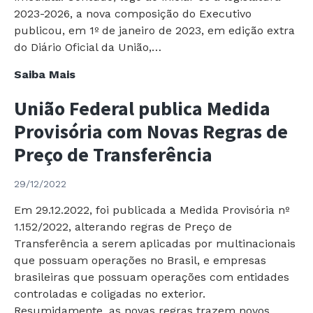
2023-2026, a nova composição do Executivo
publicou, em 1º de janeiro de 2023, em edição extra
do Diário Oficial da União,…
Executivo
Saiba Mais
publica
União Federal publica Medida
Decreto
com
Provisória com Novas Regras de
Redução
Preço de Transferência
do
PIS/COFINS
29/12/2022
sobre
Receitas
Em 29.12.2022, foi publicada a Medida Provisória nº
Financeiras
1.152/2022, alterando regras de Preço de
e
Transferência a serem aplicadas por multinacionais
Novo
que possuam operações no Brasil, e empresas
Governo
brasileiras que possuam operações com entidades
o
controladas e coligadas no exterior.
revoga
Resumidamente, as novas regras trazem novos