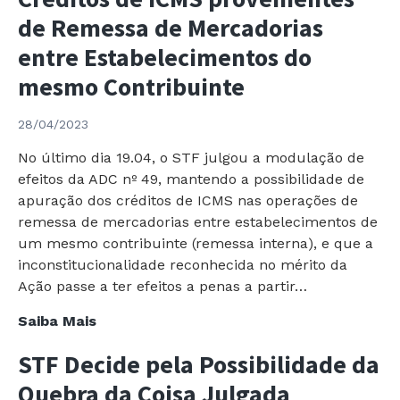
STJ
de Remessa de Mercadorias
afasta
PIS/COFINS
entre Estabelecimentos do
sobre
mesmo Contribuinte
Bonificações
28/04/2023
No último dia 19.04, o STF julgou a modulação de
efeitos da ADC nº 49, mantendo a possibilidade de
apuração dos créditos de ICMS nas operações de
remessa de mercadorias entre estabelecimentos de
um mesmo contribuinte (remessa interna), e que a
inconstitucionalidade reconhecida no mérito da
Ação passe a ter efeitos a penas a partir…
Supremo
Saiba Mais
Tribunal
STF Decide pela Possibilidade da
Federal
–
Quebra da Coisa Julgada