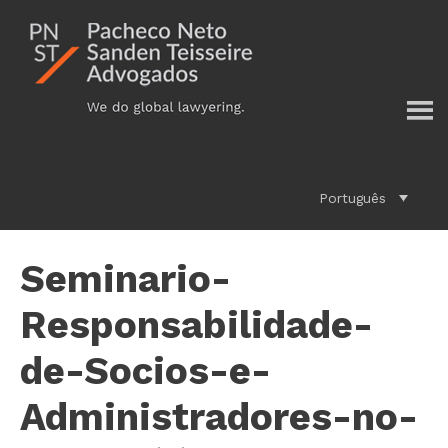
Additional
Skip
to
menu
main
content
Português
Seminario-
Responsabilidade-
de-Socios-e-
Administradores-no-