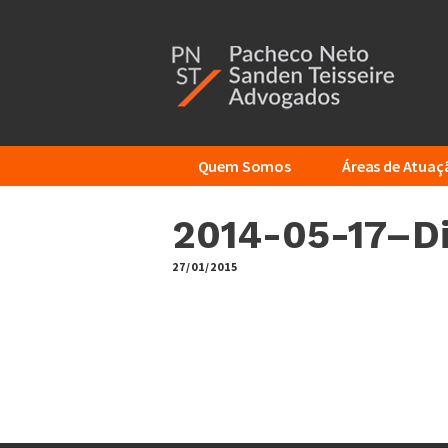
Additional
Skip
to
menu
main
content
Quem Somos
Áreas de Atuaç
2014-05-17–Di
27/01/2015
by