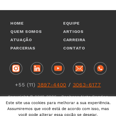
HOME
EQUIPE
QUEM SOMOS
ARTIGOS
ATUAÇÃO
CARREIRA
PARCERIAS
CONTATO
1
1
+55 (11)
3897-4400
/
3063-6177
1
Copyright © 2012-2026 - Pacheco Neto Sanden
Teisseire Advogados -
Política de Privacidade
Este site usa cookies para melhorar a sua experiência.
Assumiremos que você está de acordo com isso, mas
você pode alterar essa opção se desejar.