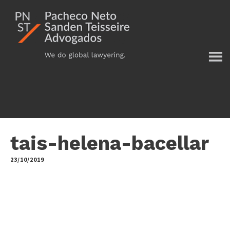
Additional
Skip
to
menu
main
content
tais-helena-bacellar
23/10/2019
by