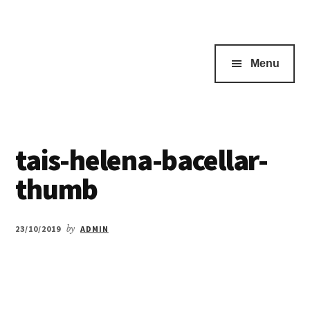
Menu
tais-helena-bacellar-
thumb
23/10/2019
by
ADMIN