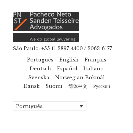
Additional
Skip
to
menu
main
content
São Paulo: +55 11 3897-4400 / 3063-6177
Português
English
Français
Deutsch
Español
Italiano
Svenska
Norwegian Bokmål
Dansk
Suomi
简体中文
Русский
Português