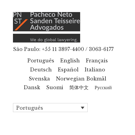
Additional
Skip
to
menu
main
content
São Paulo: +55 11 3897-4400 / 3063-6177
Português
English
Français
Deutsch
Español
Italiano
Svenska
Norwegian Bokmål
Dansk
Suomi
简体中文
Русский
Português