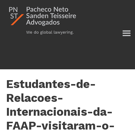
Additional
Skip
to
menu
main
content
Estudantes-de-
Relacoes-
Internacionais-da-
FAAP-visitaram-o-