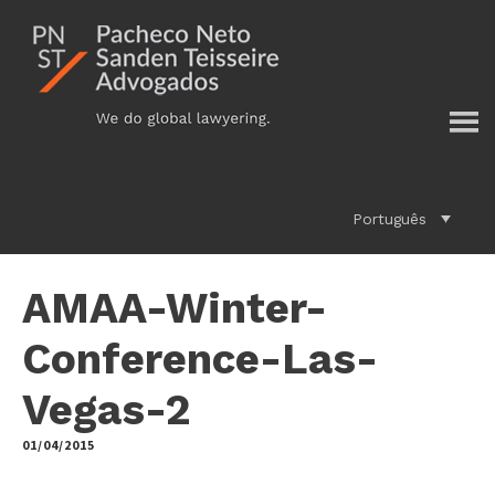
Additional
Skip
to
menu
main
content
Português
AMAA-Winter-
Conference-Las-
Vegas-2
01/04/2015
by