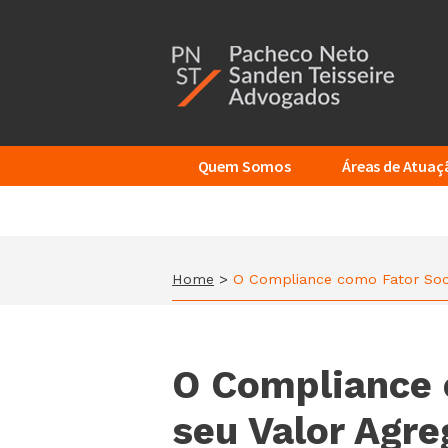
Additional
Skip
to
menu
main
content
Quem Somos
Áreas de Atuaç
Home
>
O Compliance como Fator Soci
O Compliance 
seu Valor Agr