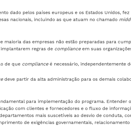
ento dado pelos países europeus e os Estados Unidos, fez
esas nacionais, incluindo as que atuam no chamado
midd
nde maioria das empresas não estão preparadas para cumpr
 implantarem regras de
compliance
em suas organizaçõe
ção de que
compliance
é necessário, independentemente 
ce
deve partir da alta administração para os demais colab
 fundamental para implementação do programa. Entender o 
cação com clientes e fornecedores e o fluxo de informaç
 departamentos mais suscetíveis ao desvio de conduta, c
umprimento de exigências governamentais, relacionamento