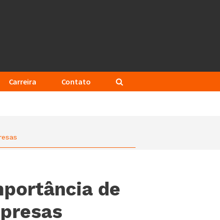
Carreira
Contato
resas
mportância de
mpresas