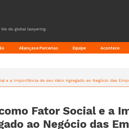
ão
Alianças e Parcerias
Equipe
Acontece
al e a Importância de seu Valor Agregado ao Negócio das Emp
como Fator Social e a I
egado ao Negócio das E