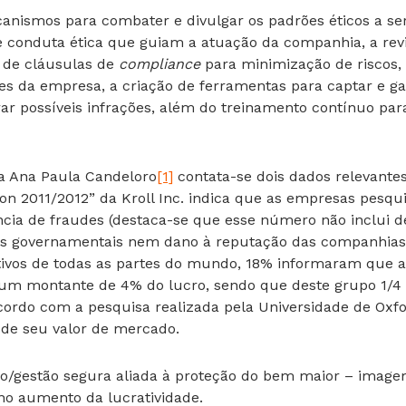
 mecanismos para combater e divulgar os padrões éticos a
e conduta ética que guiam a atuação da companhia, a rev
 de cláusulas de
compliance
para minimização de riscos,
des da empresa, a criação de ferramentas para captar e gar
r possíveis infrações, além do treinamento contínuo para 
ra Ana Paula Candeloro
[1]
contata-se dois dados relevantes:
ion 2011/2012” da Kroll Inc. indica que as empresas pesq
cia de fraudes (destaca-se que esse número não inclui d
des governamentais nem dano à reputação das companhias 
ivos de todas as partes do mundo, 18% informaram que 
m um montante de 4% do lucro, sendo que deste grupo 1/
e acordo com a pesquisa realizada pela Universidade de O
de seu valor de mercado.
tão/gestão segura aliada à proteção do bem maior – ima
no aumento da lucratividade.