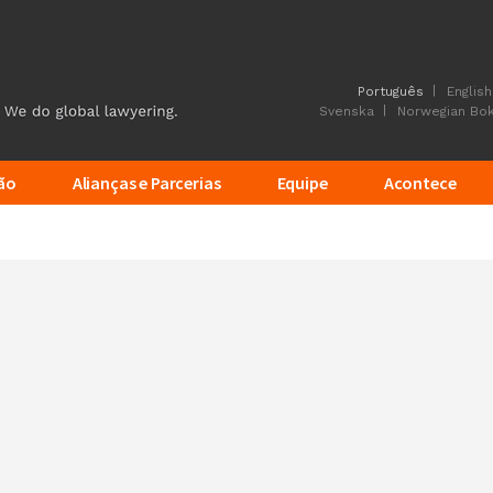
Português
English
Svenska
Norwegian Bo
ão
Alianças e Parcerias
Equipe
Acontece