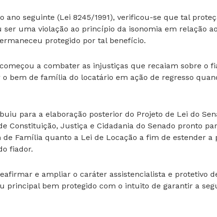
 ano seguinte (Lei 8245/1991), verificou-se que tal prote
u ser uma violação ao princípio da isonomia em relação ao
rmaneceu protegido por tal benefício.
o começou a combater as injustiças que recaiam sobre o fi
ar o bem de família do locatário em ação de regresso qua
ibuiu para a elaboração posterior do Projeto de Lei do Se
 Constituição, Justiça e Cidadania do Senado pronto par
m de Família quanto a Lei de Locação a fim de estender a
o fiador.
afirmar e ampliar o caráter assistencialista e protetivo d
 seu principal bem protegido com o intuito de garantir a s