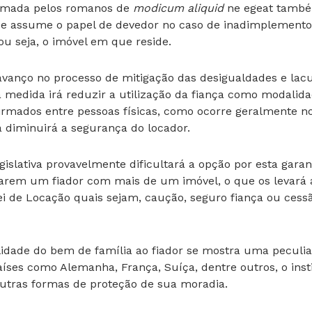
hamada pelos romanos de
modicum aliquid
ne egeat também
que assume o papel de devedor no caso de inadimplemento 
ou seja, o imóvel em que reside.
o avanço no processo de mitigação das desigualdades e l
 medida irá reduzir a utilização da fiança como modalida
irmados entre pessoas físicas, como ocorre geralmente n
 diminuirá a segurança do locador.
egislativa provavelmente dificultará a opção por esta garan
rarem um fiador com mais de um imóvel, o que os levará
ei de Locação quais sejam, caução, seguro fiança ou cessã
ilidade do bem de família ao fiador se mostra uma peculi
aíses como Alemanha, França, Suíça, dentre outros, o inst
utras formas de proteção de sua moradia.