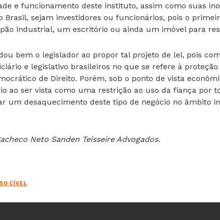
dade e funcionamento deste instituto, assim como suas i
Brasil, sejam investidores ou funcionários, pois o primeir
ão industrial, um escritório ou ainda um imóvel para res
dou bem o legislador ao propor tal projeto de lei, pois co
ário e legislativo brasileiros no que se refere à proteção
mocrático de Direito. Porém, sob o ponto de vista econôm
io ao ser vista como uma restrição ao uso da fiança por t
ar um desaquecimento deste tipo de negócio no âmbito imo
Pacheco Neto Sanden Teisseire Advogados.
SO CÍVEL