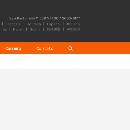
São Paulo: +55 11 3897-4400 / 3063-6177
Français
Deutsch
Español
Italiano
kmål
Dansk
Suomi
简体中文
Русский
Carreira
Contato