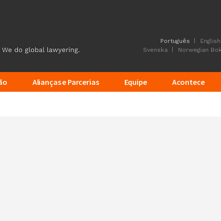
Português
English
Svenska
Norwegian Bo
ão
Alianças e Parcerias
Equipe
Acontece