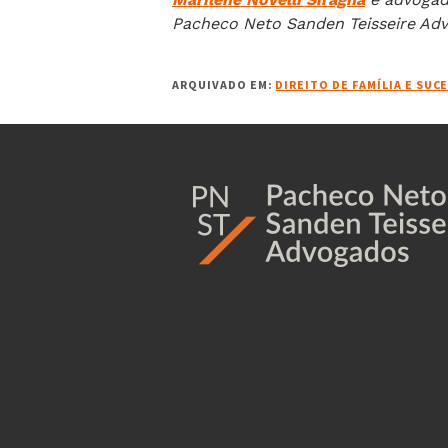
Pacheco Neto Sanden Teisseire Ad
ARQUIVADO EM:
DIREITO DE FAMÍLIA E SUC
1
1