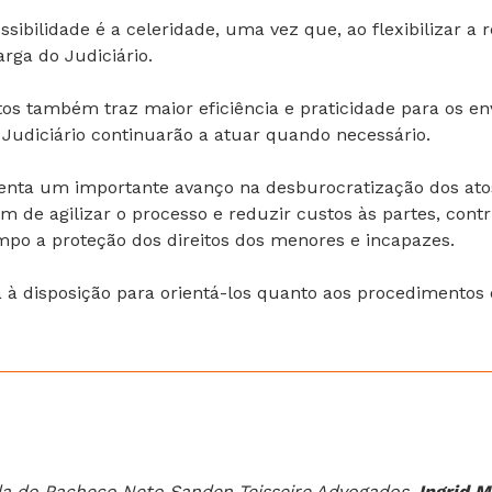
ibilidade é a celeridade, uma vez que, ao flexibilizar a re
rga do Judiciário.
os também traz maior eficiência e praticidade para os en
 Judiciário continuarão a atuar quando necessário.
nta um importante avanço na desburocratização dos atos 
lém de agilizar o processo e reduzir custos às partes, cont
mpo a proteção dos direitos dos menores e incapazes.
 à disposição para orientá-los quanto aos procedimentos d
a do Pacheco Neto Sanden Teisseire Advogados.
Ingrid M