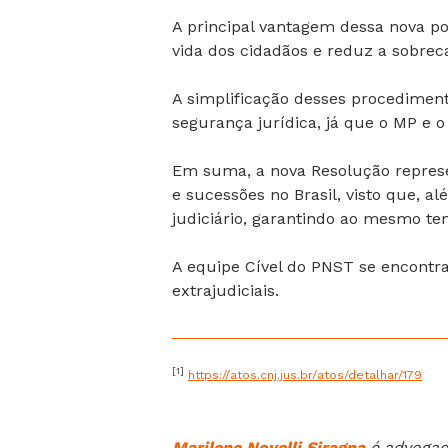
A principal vantagem dessa nova poss
vida dos cidadãos e reduz a sobreca
A simplificação desses procediment
segurança jurídica, já que o MP e o
Em suma, a nova Resolução represe
e sucessões no Brasil, visto que, a
judiciário, garantindo ao mesmo te
A equipe Cível do PNST se encontra
extrajudiciais.
[1]
https://atos.cnj.jus.br/atos/detalhar/179
Marilene Novelli Siragna
é advogad