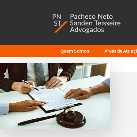
Additional
Skip
to
menu
main
content
Quem Somos
Áreas de Atuaç