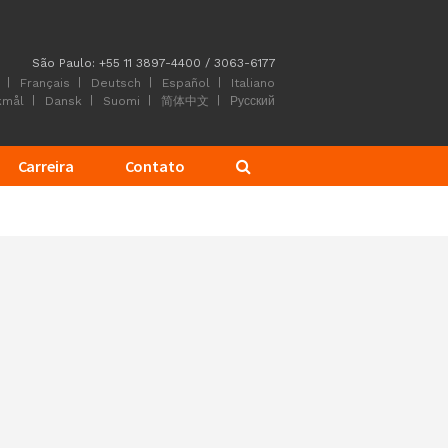
São Paulo: +55 11 3897-4400 / 3063-6177
Français
Deutsch
Español
Italiano
kmål
Dansk
Suomi
简体中文
Русский
Carreira
Contato