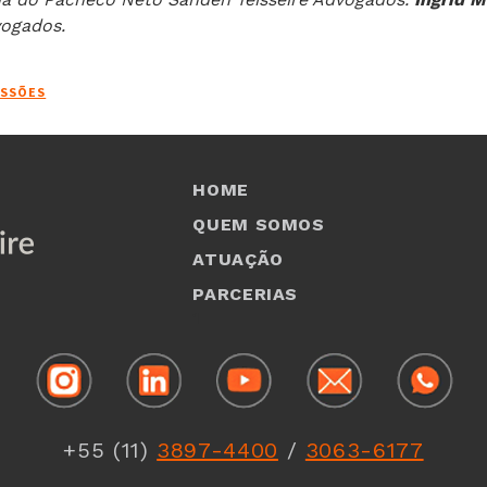
vogados.
ESSÕES
HOME
QUEM SOMOS
ATUAÇÃO
PARCERIAS
1
+55 (11)
3897-4400
/
3063-6177