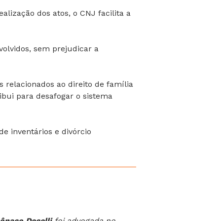
alização dos atos, o CNJ facilita a
volvidos, sem prejudicar a
relacionados ao direito de família
ribui para desafogar o sistema
e inventários e divórcio
ônaco Decelli
foi advogada no