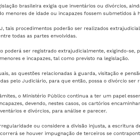
gislação brasileira exigia que inventários ou divórcios, ai
vendo menores de idade ou incapazes fossem submetidos à 
, tais procedimentos poderão ser realizados extrajudicia
ntre todas as partes envolvidas.
 poderá ser registrado extrajudicialmente, exigindo-se, p
 menores e incapazes, tal como previsto na legislação.
ais, as questões relacionadas à guarda, visitação e pens
das pelo Judiciário, para que então, possa o divórcio ser 
âmites, o Ministério Público continua a ter um papel ess
ncapazes, devendo, nestes casos, os cartórios encaminha
ventários e divórcios, para análise e parecer.
rregularidade ou considere a divisão injusta, a escritura
correrá se houver impugnação de terceiros se contraponto