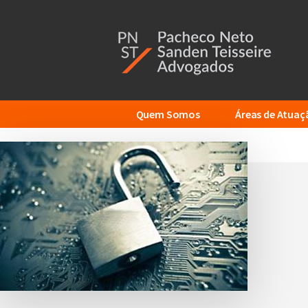
Additional
Skip
to
menu
main
content
Quem Somos
Áreas de Atuaç