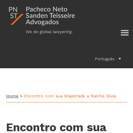
Additional
Skip
to
menu
main
content
Português
Home
>
Encontro com sua Majestade a Rainha Silvia
Encontro com sua