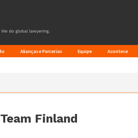
ão
Alianças e Parcerias
Equipe
Acontece
 Team Finland