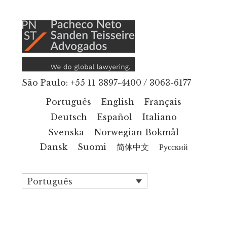
Additional
Skip
to
menu
main
content
São Paulo: +55 11 3897-4400 / 3063-6177
Português
English
Français
Deutsch
Español
Italiano
Svenska
Norwegian Bokmål
Dansk
Suomi
简体中文
Русский
Português