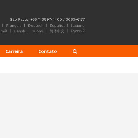
São Paulo: +55 11 3897-4400 / 3063-6177
Français
Deutsch
Español
Italiano
kmål
Dansk
Suomi
简体中文
Русский
Carreira
Contato