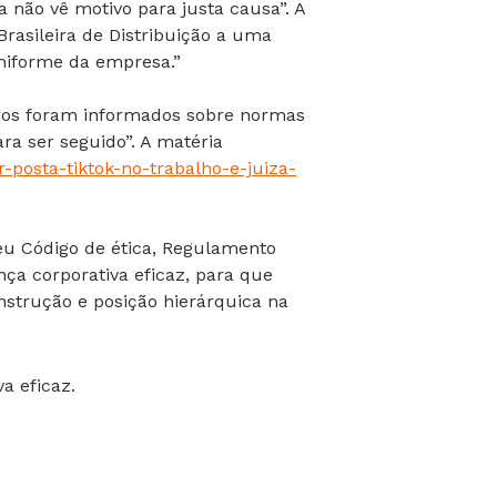
a não vê motivo para justa causa”. A
Brasileira de Distribuição a uma
niforme da empresa.”
ados foram informados sobre normas
ra ser seguido”. A matéria
posta-tiktok-no-trabalho-e-juiza-
eu Código de ética, Regulamento
ça corporativa eficaz, para que
strução e posição hierárquica na
a eficaz.