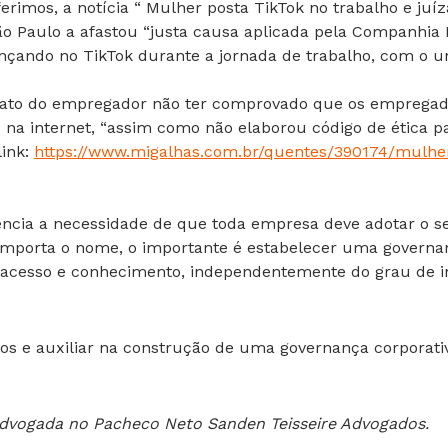
ferimos, a notícia “ Mulher posta TikTok no trabalho e juíz
ão Paulo a afastou “justa causa aplicada pela Companhia 
çando no TikTok durante a jornada de trabalho, com o u
lo fato do empregador não ter comprovado que os empreg
 na internet, “assim como não elaborou código de ética pa
link:
https://www.migalhas.com.br/quentes/390174/mulher-
dencia a necessidade de que toda empresa deve adotar o s
 importa o nome, o importante é estabelecer uma governan
cesso e conhecimento, independentemente do grau de in
los e auxiliar na construção de uma governança corporativ
dvogada no Pacheco Neto Sanden Teisseire Advogados.