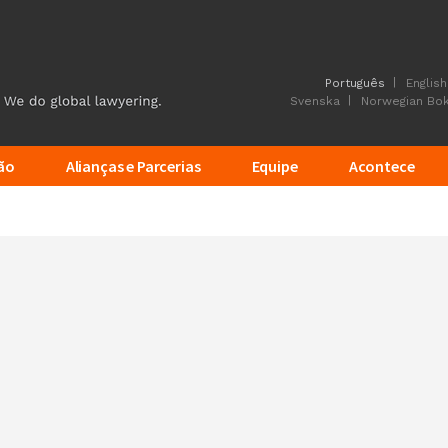
Português
English
Svenska
Norwegian Bo
ão
Alianças e Parcerias
Equipe
Acontece