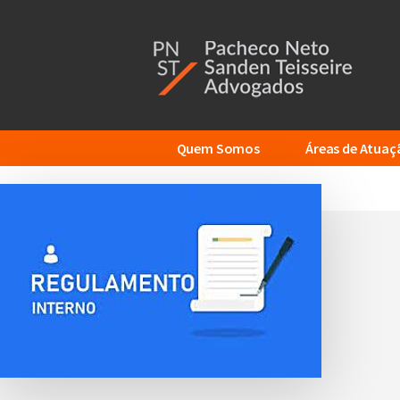
Additional
Skip
to
menu
main
content
Quem Somos
Áreas de Atuaç