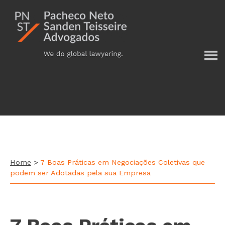
Additional
Skip
to
menu
main
content
Home
>
7 Boas Práticas em Negociações Coletivas que
podem ser Adotadas pela sua Empresa